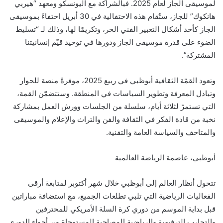
لموسيقى الجاز
لعام 2025. فبالشراكة مع اليون
سكو
و
معهد “
هيربي
هانكوك
” للجاز، ستُقام هذه الاحتفالية في 30 أبريل
احتفاءً بموسيقى
الجاز كأحد أشكال التعبير الفني الحر، وتكريمًا لها
، وذلك
لـ
“
تسليط
الضوء على قدرة موسيقى الجاز ودورها في توحيد قيّم إنسانيتنا
المشتركة”.
وتعود
القمّة الثقافية أبوظبي في ربيع 2025،
موفرةً
منصة لل
حوار
وتبادل المعرفة وتطوير السياسات في المنطقة. وستتضمّن القمة،
التي تستمرّ
ل
ثلاثة أيام، سلسلة من الجلسات وورش العمل
بمشاركة
نخبة من قادة الفكر في الثقافة والفن والتراث والإعلام
والموسيقى
والمتاحف والسياسة العامة والتقنية
.
أبوظبي،
عاصمة
الرياضة العالمية
تتحول أنظار العالم إلى أبوظبي خلال شهر أكتوبر
لم
تابعة أرقى
الفعاليات الرياضية التي تلبي تطلعات الجميع،
مع
استضافة مباراتين
قبل بد
اية الموسم
من دوري كرة السلة الأمريكي للمحترفين
والتجارب الترفيهية والرياضية المصاحبة المستوحاة من أجواء الدوري