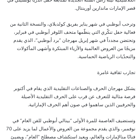
قصر الإمارات
ماندارين
أورينتال
.
وترحب أبوظبي في شهر يناير ب
فريق
كولدبلاي
،
و
النسخة الثانية من
فعالية حفل تنكّري
التي ينظّمها متحف اللوفر أبوظبي في فبراير
،
وتحتضن
مجدداً
في شهر إبر
يل مهرجان
“
برد أبوظبي
“
،
الذي يقدم
مزيجًا من العروض العالمية والأزياء المبتكرة
وأشهى المأكولات
والتحدّيات الرياضية الحماسية.
تجارب
ثقافية غامرة
يشكل
مهرجان الحرف والصناعات التقليدية
الذي يقام
في أكتوبر
فرصة مثالية للتعرف ع
ن
قرب على
الحرف التقليدية الأصيلة
والحرفيين الذين ساهموا في صون أهم الحرف
الإماراتية
.
و
تستضيف العاصمة
للمرة الأولى
“
بينالي
أبوظبي للفن العام
“
في
نوفمبر
، والذي
ي
قدم مجموعة من
ال
عروض
و
ال
أعمال
لما يزيد على
70
فنانًا
من
الإمارات والعالم، ويعيد استكشاف مصطلح “العام”
، ويضيئ