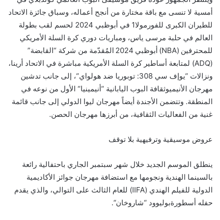
أمسية لا تنسى مع باقة مختارة من أنجح
أعماله
، وسباق جائزة الاتحاد
للطيران الكبرى للفورمولا1 في أبوظبي 2024 لحسم لقب بطولة
العالم في حلبة مرسى ياس، ومباريات دوري كرة السلة الأمريكي
للمحترفين
(NBA)
أبوظبي
2024
المُقدّمة
من
شركة
“القابضة”
(ADQ)
ل
متابعة أساطير كرة السلة الأمريكية مباشرة في الاتحاد أرينا
،
ونزالات
“
يو
إف
سي 308:
توبوريا
ضد
هولواي
“، إلى جانب تدشين
مهرجان
الأنيمي
وثقافة البوب اليابانية “
أنيمينيا
“
الأول من نوعه في
المنطقة
.
و
تتضمن الأجندة أيضاً
مهرجان ليوا الدولي إلى جانب
قائمة
غنية من الفعاليات الثقافية، من أبرزها
مهرجان الحصن.
عروض
موسيق
ية
وترفي
هية
بلا
توقف
ينطلق
الموسم
الجديد
خلال شهر سبتمبر الجاري
باحتفالية
رائعة
بالسينما الهندية ونجومها مع استضافة
مهرجان
جوائز الأكاديمية
الدولية للفيلم الهندي (
IIFA
) لل
عام الثالث على التو
ا
لي،
والذي ي
قدم
حفله
أسطورة
بوليوود
“
شاروخان
“
.