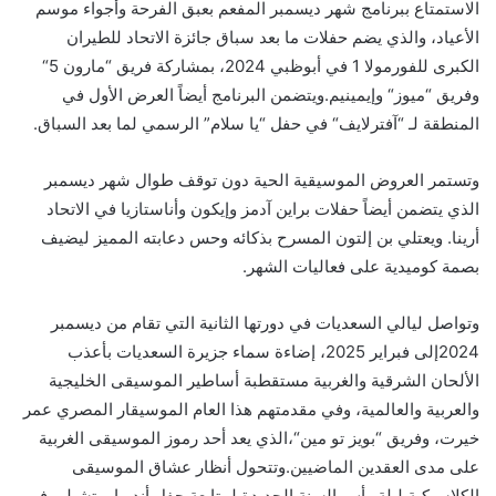
الاستمتاع ببرنامج شهر
ديسمبر
المفعم
بعبق الفرحة
وأجواء موسم
الأعياد
،
والذي يضم
حفل
ت ما بعد سباق
جائزة الاتحاد للطيران
الكبرى للفورمولا 1 في أبوظبي 2024،
بمشاركة
فريق
“
مارون 5
“
وفريق
“
ميوز
“
و
إيمينيم
.
ويتضمن البرنامج أيضاً العرض الأول في
الم
ن
طقة ل
ـ
“
آفترلايف
“
في
حفل
“يا سلام”
الرسمي
لما
بعد
السباق.
وت
ستمر
العروض الموسيقية
الحية
دون توقف طوال شهر ديسمبر
الذي
يتضمن أيضاً
حفلات
براين آدمز
وإيكون
وأناستازيا
في الاتحاد
أرينا.
و
يعتلي بن إلتون المسرح بذكائه و
حس دعاب
ته
المميز ليض
يف
بصمة كوميدية على فعاليات الشهر.
وتواصل
ليالي السعديات
في دورتها الثانية
التي تقام
من
ديسمبر
2024
إلى فبراير 2025
، إضاءة سماء جزيرة السعديات بأعذب
الألحان الشرقية والغربية مستقطبة أساطير الموسيقى الخليجية
والعربية والعالمية، وفي مقدمتهم هذا العام
ا
لموسيقار المصري
عمر
خيرت،
وفريق
“
بويز
تو
مين
“
،
ال
ذي ي
عد أحد رموز
ال
موسيقى
الغربية
على مدى العقدين الماضيين.
وتتحول أنظار عشاق الموسيقى
الكلاسيكية ليلة رأس السنة الجديدة لمتابعة حفل
أندريا
بوتشيلي
في