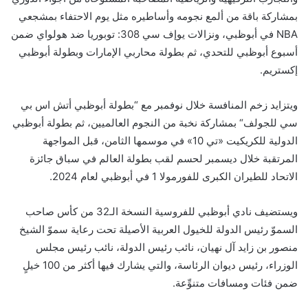
بمشاركة باقة من ألمع نجومه وأساطيره
مثل
يوم
الاحتفاء بمشجعي
NBA
في أبوظبي
،
ونزالات
يو
إف
سي 308:
توبوريا
ضد
هولواي
ضمن
أسبوع أبوظبي للتحدي،
ثم
بطولة محاربي الإمارات
وبطولة أبوظبي
إكستريم
.
ويتزايد زخم المنافسة
خلال نوفمبر مع
“
بطولة
أبوظبي أتش اس بي
سي للجولف
“
بمشاركة
نخبة من النجوم
العالميين، ثم
بطولة أبوظبي
الدولية
للكريكيت
«تي 10»
في موسمها الثامن
، قبل
المواجهة
المرتقبة
خلال ديسمبر
لحسم لقب بطولة العالم في
سباق جائزة
الاتحاد للطيران الكبرى للفورمولا 1
في أبوظبي لعام 2024
.
ويستضيف نادي أبوظبي للفروسية
النسخة الـ32 من كأس صاحب
السموّ رئيس الدولة للخيول العربية الأصيلة
تحت رعاية سموّ الشيخ
منصور بن زايد آل نهيان، نائب رئيس الدولة، نائب رئيس مجلس
الوزراء، رئيس ديوان الرئاسة،
و
التي يشارك فيها أكثر من 100 خيلٍ
ضمن فئات ومسافات متنوِّعة.