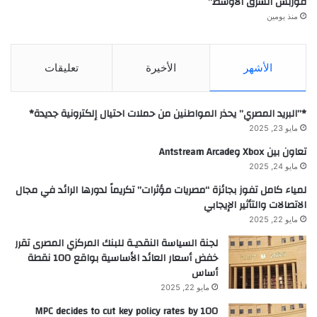
فوربس الشرق الأوسط”
منذ يومين
الأشهر
الأخيرة
تعليقات
*”البريد المصري” يحذر المواطنين من حملات احتيال إلكترونية جديدة*
مايو 23, 2025
تعاون بين Xbox وAntstream Arcade
مايو 24, 2025
لمياء كامل تفوز بجائزة “مصريات مؤثرات” تكريماً لدورها الرائد في مجال
الاتصالات والتأثير الإيجابي
مايو 22, 2025
لجنة السياسة النقديـة للبنك المركزي المصرى تقرر
خفض أسعار العائد الأساسية بواقع 100 نقطة
أساس
مايو 22, 2025
MPC decides to cut key policy rates by 100