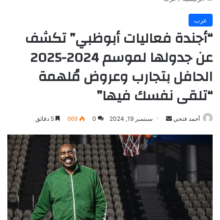
عرب
“أجندة فعاليات أبوظبي” تكشف
عن جدولها لموسم 2024-2025
الحافل بتجارب وعروض مُلهمة
“تلقى نفسك فيها”
أرسل
أحمد فتحي
سبتمبر 19, 2024
0
669
5 دقائق
بريدا
إلكترونيا