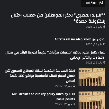
أخر المقالات
*”البريد المصري” يحذر المواطنين من حملات احتيال
إلكترونية جديدة*
مايو 23, 2025
تعاون بين Xbox وAntstream Arcade
مايو 24, 2025
لمياء كامل تفوز بجائزة “مصريات مؤثرات” تكريماً لدورها الرائد في مجال
الاتصالات والتأثير الإيجابي
مايو 22, 2025
لجنة السياسة النقديـة للبنك المركزي المصرى تقرر
خفض أسعار العائد الأساسية بواقع 100 نقطة
أساس
مايو 22, 2025
MPC decides to cut key policy rates by 100
basis points
مايو 22, 2025