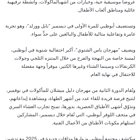
عروضاً موسيقية حية
، و
خيارات من أشهى
المأكولات،
وأنشطة تر
ف
يهية
عائلية
ومناطق ألعاب الأطفال
.
وت
ستضيف
أبوظبي للمرة الأولى
في ديسمبر
“
بابل وورلد
“
،
وهو
تجربة
غامرة وتفاعلية مثالية للأطفال والبالغين على حدٍّ سواء.
ويضيف
“
مهرجان ياس الشتوي
“
،
أكبر احتفالية شتوية في أبوظبي،
لمسة خاصة من البهجة والفرح
من خلال المتنزه الثلجي وجولات
الكرنفالات وسينما الشتاء وغيرها الكثير
،
موفرا
وجهة م
فضلة
للاحتفال في نهاية العام.
و
تُ
قام
الدورة الثانية من
مهرجان دليل ميشلان للمأكولات
في نوفمبر،
لتتيح فرصة فريدة للقاء عدد من أشهر الطهاة،
ومشاهدة إبداعاتهم،
وتذوّق أشهى الأطباق الحصرية
.
بدورها، تمنح
تجارب
العشاء السري
في متحف اللوفر أبوظبي،
التي ت
قام
خلال ديسمبر،
ا
لمشاركين
استلهام
مكونات
الأطباق من الأعمال الفنية
.
ويكتشف
مجتمع أبوظبي وزوارها
مذاقات
جديدة في
2025
مع تدشين