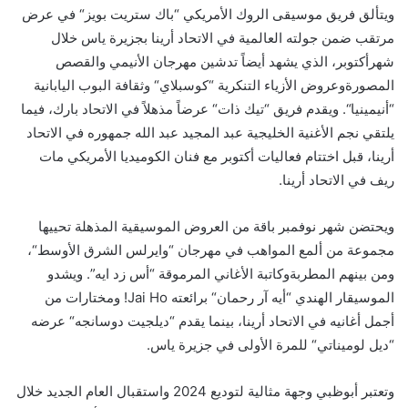
و
ي
تألق
فر
ي
ق
موسيقى الروك
الأمريكي
“
باك ستريت بويز
“
في عرض
مرتقب
ضمن
جولته
العالمية
في
ال
ات
حاد أرينا بجزيرة ياس
خلال
شهر
أكتوبر،
الذي يشهد أيضاً
تدشين
مهرجان
الأنيمي
والقصص
المصورة
وعروض
الأزياء التنكري
ة “
كوسبلاي
“
وثقافة البو
ب
اليابانية
“
أنيمينيا
“
.
و
ي
قدم فر
ي
ق
“
تيك ذات
“
عرضاً
مذهلاً في الاتحاد بارك، فيما
يلتق
ي نجم الأغنية الخليجية
عبد المجيد عبد الله جمهوره في الاتحاد
أرينا،
قبل اختتام فعاليات
أكتوبر
مع
فنان ال
كوميدي
ا
الأمريكي مات
ريف في الاتحاد أرينا.
ويحتضن شهر نوفمبر باقة من العروض الموسيقي
ة
ال
مذهلة
تحييها
مجموعة من
ألمع
المواهب
في
مهرجان “
وايرلس
الشرق الأوسط
“،
ومن بينهم
ال
مطربة
وكاتبة الأغاني المرموقة
“أ
س
ز
د
ا
يه”
.
وي
شدو
الموسيق
ار الهندي
“
أيه آر
رحمان
“
برائعته
Ho!
Jai
ومختارات من
أجمل أغانيه في الاتحاد أرينا،
بينما يقدم
“
ديلجيت
دوسانجه
“
عرضه
“
ديل
لوميناتي
“
للمرة الأولى
في جزيرة
ياس.
وتعتبر أبوظبي وجهة مثالية لتوديع 2024
واستقبال العام الجديد
خلال