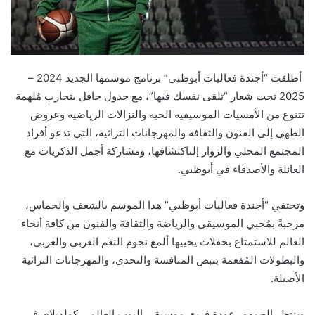
أطلقت
“أجندة فعاليات أبوظبي” برنامج موسمها الجديد 2024 –
2025 تحت شعار “تلقى نفسك فيها”، مع جدول حافل بتجارب
مُلهمة
تتنوع من الأمسيات الموسيقية
الحية
والنزالات
الرياضية و
عروض
الطهي إلى
الفنون و
الثقافة و
المهرجانات
التراثية
، التي تدعو أفراد
المجتمع المحلي والزوار إلى
اكتشافها، ومشاركة
أجمل الذكريات
مع
العائلة والأصدقاء في أبوظبي.
وتحتفي “أجندة فعاليات أبوظبي” هذا الموسم بالشغف والحماس،
مرحبةً ب
مُحبي
الموسيقى والرياضة
والثقافة والفنون
من كافة أنحاء
العالم للاستمتاع بحفلات يحييها ألمع نجوم النغم العربي وال
غربي
،
والبطولات المُفعمة بنبض المنافسة والتحدي، والمهرجانات التراثية
الأصيلة.
وينتظر الجمهور عودة فريق موسيقى البوب العالمي
كولدبلاي
في