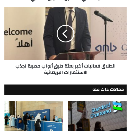
لتسهيل
التمويل
انطلاق
العقاري
فعاليات
لعملائه
أكبر
بعثة
طرق
أبواب
مصرية
لجذب
الاستثمارات
انطلاق فعاليات أكبر بعثة طرق أبواب مصرية لجذب
البريطانية
الاستثمارات البريطانية
مقالات ذات صلة