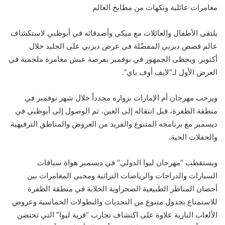
مغامرات عائلية
ونكهات من مطابخ العالم
يلتقي الأطفال والعائلات مع ميكي وأصدقائه في أبوظب
ي لاستكشاف
عالم قصص ديزني المفضّلة في عرض ديزني على الجليد خلال
أكتوبر.
ويحظى الجمهور في نوفمبر بفرصة
عيش مغامرة ملحمي
ة في
العرض الأول لـ”لايف أوف باي”.
ويرحب مهرجان أم الإمارات بزواره مجدداً خلال شهر نوفمبر في
منطقة الظفرة، قبل انتقاله إلى العين، ثم الوصول إلى أبوظبي في
ديسمبر
مع برنامج
ه
المتنوع والفريد من العروض والمناطق الترفيهية
وال
حفلات الحية
.
و
يستقطب
“
مهرجان
ليوا
الدولي
“
في ديسمبر هواة سباقات
السيارات
والدراجات
والرياضات التراثية
و
محبي
المغامرات
بين
أحضان
المناظر الطبيعية الصحراوية الخلابة في منطقة الظفرة
للاستمتاع
بجدول متنوع من التحديات والبطولات الحماسية
وعروض
الألعاب النارية
علاوة على اكتشاف تجارب “قرية ليوا” التي تحتضن