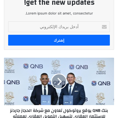
get the new updates!
Lorem ipsum dolor sit amet, consectetur.
أدخل
بريدك
الإلكتروني
بنك
QNB
يوقع
بروتوكول
تعاون
مع
شركة
الحجاز
جاردنز
بنك QNB يوقع بروتوكول تعاون مع شركة الحجاز جاردنز
للاستثمار
للاستثمار العقاري لتسهيل التمويل العقاري لعملائه
العقاري