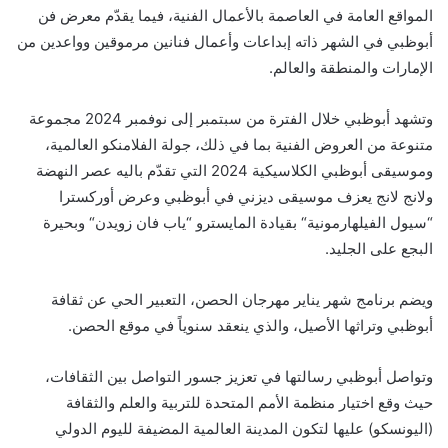
المواقع العامة في العاصمة بالأعمال الفنية
، فيما يقدّم معرض فن
أبوظبي في
الشهر ذاته
إبداعات وأعمال فنانين مرموقين وواعدين من
الإمارات والمنطقة والعالم.
و
تشهد
أبوظبي
خلال
الفترة من
سبتمبر إلى نوفمبر
2024
مجموعة
متنوعة من العروض الفنية بما في ذلك، جولة الفلامنكو العالمية
،
وموسيقى أبوظبي الكلاسيكية 2024 التي تقدّم باليه عصر النهضة
ولانج
لانج
يعزف موسيقى ديزني في أبوظبي وعرض أوركسترا
“
سيول
الفيلهارمونية
“
بقيادة المايسترو
“
ياب
فان زويدن
“
وبحيرة
البجع على الجليد.
ويضم برنامج شهر يناير مهرجان الحصن، التعبير الحي عن ثقافة
أبوظبي وتراثها الأصيل
، والذي ينعقد سنوياً
في موقع الحصن.
وتواصل أبوظبي
رسالتها في
تعزيز
جسور
التواصل بين الثقافات،
حيث و
قع اختيار منظمة الأمم المتحدة للتربية والعلم والثقافة
(اليونسكو) عل
يها
لتكون المدينة العالمية المضيفة
لليوم الدولي