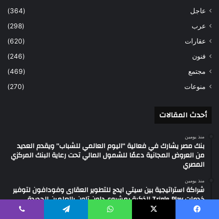
عاجل
(364)
عرب
(298)
عقارات
(620)
فنون
(246)
مجتمع
(469)
منوعات
(270)
أحدث المقالات
منذ يومين
بنك مصر يشارك في فعالية “اليوم العالمي للشباب” ويقدم العديد
من العروض المجانية دعمًا للشمول المالي تحت رعاية البنك المركزي
المصري
منذ يومين
شراكة استراتيجية بين سيتي ايدج للتطوير العقارى وفودافون لتوفير
خدمات Triple Play الذكية بمشروع داون تاون بالعلمين الجديدة
منذ يومين
يسبوك
‫X
واتساب
تيلقرام
ڤايبر