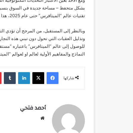
ومع الأخذ بعين الاعتبار التحديات التكنولوجية ال
تقنيات عالم “الميتافرس” حتى عام 2025، هذا بالإضافة إلى التوقعات الأخيرة.
وبالنظر إلى المستقبل، من المرجح أن تؤدي التط
وتذليل العقبات التي تحول دون تبني هذه التجارب
للوصول إلى عالم “الميتافرس” باعتباره “مستقب
النماذج والمفاهيم الأولية لعالم او لعوالم “الم
فيسبوك
‫X
لينكدإن
شاركها
أحمد فتحي
موقع
الويب