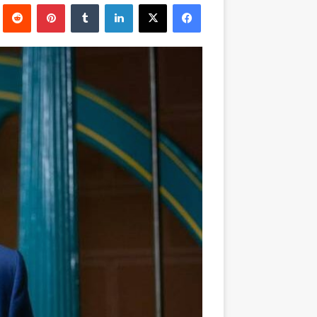
فيسبوك
‫X
لينكدإن
بينتيريست
إلكترونيا