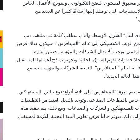
 غير مسبوق لمستوى النضج التكنولوجي ونموذج الأعمال الخاص
نتاجات التي توصلنا إليها اختلافًا كبيراً عن العديد من
”
ر دي ليتل” الشرق الأوسط، والذي سيلقي كلمة في ملتقى دبي
 من الويب الكلاسيكي إلى عالم “الميتافرس”، سيكون هناك فرص
 الرقمي. ويجب ألا تقلل الشركات والمؤسسات من أهمية
تخاذ خطوات لفهم السوق الحالية وتجهيز نماذج أعمالها للمستقبل
 واقعية لعالم “الميتافرس” بالنسبة للشركات والمؤسسات، مع
ا العالم الجديد”.
تقسيم سوق “المبتافرس” إلى ثلاثة أنواع: نوع خاص بالمستهلكين
اص بالقطاعات الصناعية. وتوجد بالفعل العديد من التطبيقات
ت للمستهلكين والشركات والصناعات. ومع ذلك، يتم تنفيذ هذه
 إلى ذلك، تتوفر حالياً فرص تطوير البنية التحتية اللازمة لمستقبل