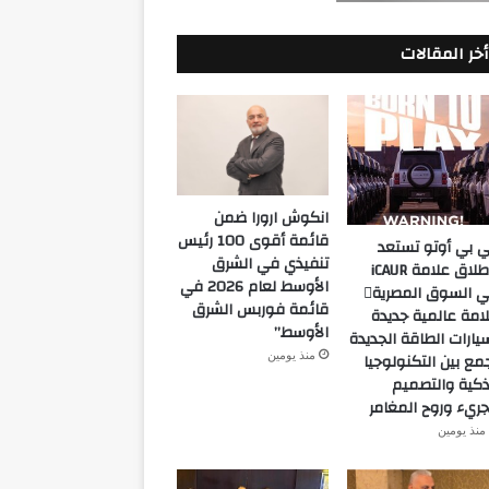
أخر المقالات
انكوش ارورا ضمن
قائمة أقوى 100 رئيس
 بي أوتو تستعد
تنفيذي في الشرق
لإطلاق علامة iCAUR
الأوسط لعام 2026 في
في السوق المصرية
قائمة فوربس الشرق
امة عالمية جديدة
الأوسط”
يارات الطاقة الجديدة
منذ يومين
مع بين التكنولوجيا
ذكية والتصميم
جريء وروح المغامر
منذ يومين