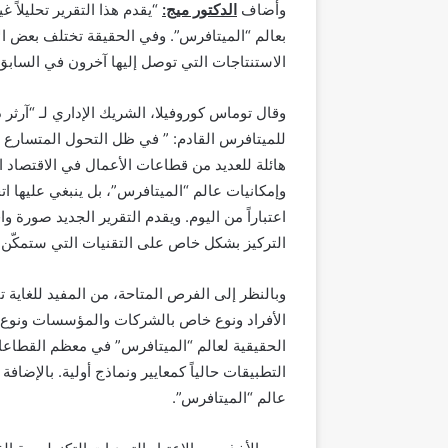
وأضاف
الدكتور ميج:
“يقدم هذا التقرير تحليلاً
بعالم “الميتافرس”. وفي الحقيقة تختلف بعض الاست
الاستنتاجات التي توصل إليها آخرون في السابق.
وقال توماس كوروفيلا، الشريك الإداري لـ “آرث
للميتافرس القادم: ” في ظل التحول المتسارع
هائلة للعديد من قطاعات الأعمال في الاقتصاد
وإمكانيات عالم “الميتافرس”، بل ينبغي عليها ا
اعتباراً من اليوم. ويقدم التقرير الجديد صورة
التركيز بشكل خاص على التقنيات التي ستمكّن هذ
وبالنظر إلى الفرص المتاحة، من المفيد للغاية 
الأفراد ونوع خاص بالشركات والمؤسسات ونوع خ
الحقيقية لعالم “الميتافرس” في معظم القطاعا
التطبيقات حالياً كمعايير ونماذج أولية. بالإضافة
عالم “الميتافرس”.