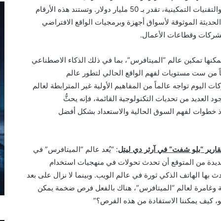
لسوق عالم الميتافرس، باستثناء البنية التحتية والتقنيات التمكينية، تقدر بـ 50 مليار دولار. وتستند هذه الأرقام
الحديثة الموثوقة لأسواق أجهزة وبرمجيات الواقع الافتراضي
الشركات وقطاعات الأعمال.
 يمكنها تمكين عالم “الميتافرس”، بما في ذلك الذكاء الاصطناعي
لياً من ست مستويات لفهم الواقع الحالي لتطور عالم
ت اليوم تواجه عالماً من المفاهيم الأولية غير المترابطة لعالم
د العديد من تحديات التكنولوجية القائمة، فإنه يحثُّ
ذ خطوات لفهم السوق الحالية والاستعداد بشكل أفضل
قارير “بلو شفت” في آرثر دي ليتل
: “يُعد عالم “الميتافرس” في
ديدة من المتوقع أن تحدث تحولات في منهجيات استخدام
دث بها الهاتف الذكي ثورة في عالم الويب. وبينما لا نزال على بعد
 وغامرة لعالم “الميتافرس”، هناك بالفعل فرص ضخمة يمكن
و، كيف يمكننا الاستفادة من هذه الفرص؟”