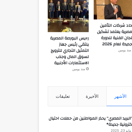
حاد شركات التأمين
مصرية يعتمد تشكيل
لجان الفنية للدورة
رءيس البورصة المصرية
جديدة لعام 2026
يلتقي رئيس جهاز
التمثيل التجاري للترويج
منذ يومين
لسوق المال وجذب
الاستثمارات الأجنبية
منذ يومين
الأشهر
الأخيرة
تعليقات
البريد المصري” يحذر المواطنين من حملات احتيال
كترونية جديدة*
مايو 23, 2025