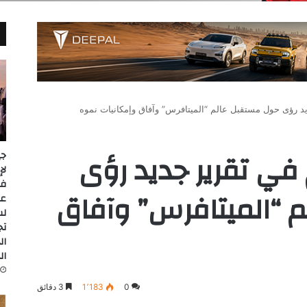
ديد رؤى حول مستقبل عالم “الميتافرس” وآفاق وإمكانيات نموه
م في تقرير جديد رؤى
جي
 “الميتافرس” وآفاق
عل
لس
تج
ال
ال
0
1٬183
3 دقائق