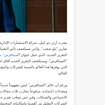
نشرت آرثر دي ليتل، شركة الاستشارات الإداري
تقارير “بلو شفت”، والتي تستكشف تأثير التقني
التقرير الجديد، الذي حمل عنوان”
الميتافرس- بعي
“الميتافرس”. ويستكشف التقرير الجديد آفاق ع
التي يوفرها هذا العالم بالنسبة للشركات والم
العالم.
ورغم أن عالم “الميتافرس” ليس مفهوماً جديداً،
ومعدلات اعتماده، مدفوعاً بتقارب ثلاث مجالات: 
الاجتماعي والشبكات. وفي حين يصعُب تقدير حجم 
الشركات التقليل من أهميته وإمكانياته المحتملة 