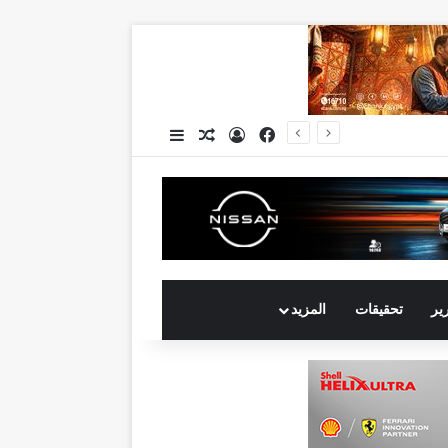
فيسبوك
تسجيل الدخول
مقال عشوائي
إضافة عمود جانبي
جي بي أوتو تستعد لإطلاق علامة iCAUR في السوق المصرية علامة عالمية جديدة لسيارات الطاقة الجديدة تجمع بين التكنولوجيا الذكية والتصميم الجريء وروح المغامر
رير
تحقيقات
المزيد