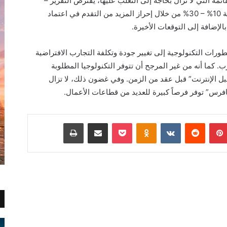
قائمة التي لا تزال بحاجة إلى التغلب عليها، يفترض التقرير –
بشكل متحفظ – مساحة جديدة في السوق بنسبة 10% – 30% من خلال إحراز المزيد من التقدم في اعتماد
ورات التكنولوجية إلى تغيير جودة وتكلفة التجارب الافتراضية
. كما أنه من غير المرجح أن تتوفر التكنولوجيا المطلوبة
ل الإنترنت” قبل عقد من الزمن. وفي غضون ذلك، لا تزال
يتافرس” توفر فرصاً كبيرة للعديد من قطاعات الأعمال.
بينتيريست
Odnoklassniki
‫Pocket
مشاركة عبر البريد
طباعة