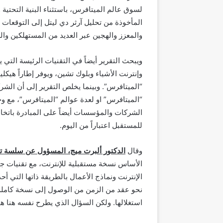
المأخوذة من تحليل آرثر دي ليتل إلى التوقعات 
والمعزز والهجين عبر العديد من المستهلكين و
ويبحث التقرير أيضاً في التقنيات الرئيسة التي
وإنترنت الأشياء وبلوك تشين، ويوفر إطاراً هيك
“الميتافرس”. وبينما يخلص التقرير إلى أن الشركا
“الميتافرس” او لعدة عوالم “الميتافرس”، مع وجو
الشركات والمؤسسات أيضاً على المبادرة باتخا
للمستقبل اعتباراً من اليوم.
وقال
الدكتور ألبرت ميج، المسؤول عن
سلسة
ت
الأساس نسخة مستقبلية للإنترنت، مع تقنيات ج
الإنترنت ونماذج الأعمال بالطريقة ذاتها التي أح
نحو عقد من الزمن من الوصول إلى نسخة كاملة
استغلالها. ولكن السؤال الذي يطرح نفسه هنا ه