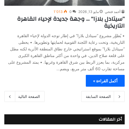
أحمد فتحي
مايو 13, 2026
0
1٬013
“سيتادل بلازا” … وجهة جديدة لإحياء القاهرة
التاريخية
• يُطوَّر مشروع “سيتادل بلازا” في إطار توجه الدولة لإحياء القاهرة
التاريخية، وتحت رعاية اللجنة القومية لحمايتها وتطويرها. • يحظى
“سيتادل بلازا” بموقع استراتيجي خارج نطاق المنطقة الأثرية لكنه مطل
على قلعة صلاح الدين، في واحدة من أكثر مناطق القاهرة الكبرى
مركزية، بما يعزز الربط بين شرق القاهرة وغربها. • يمتد المشروع على
مساحة تقارب 60 ألف متر مربع، ويضم…
أكمل القراءة »
الصفحة السابقة
الصفحة التالية
أخر المقالات