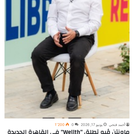
أحمد فتحي
يونيو 17, 2026
0
1٬200
ماونتن ڤيو تطلق “Wellth” في القاهرة الجديدة