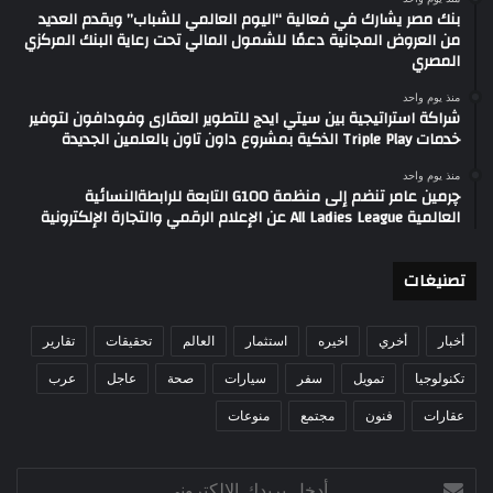
بنك مصر يشارك في فعالية “اليوم العالمي للشباب” ويقدم العديد
من العروض المجانية دعمًا للشمول المالي تحت رعاية البنك المركزي
المصري
منذ يوم واحد
شراكة استراتيجية بين سيتي ايدج للتطوير العقارى وفودافون لتوفير
خدمات Triple Play الذكية بمشروع داون تاون بالعلمين الجديدة
منذ يوم واحد
چرمين عامر تنضم إلى منظمة G100 التابعة للرابطةالنسائية
العالمية All Ladies League عن الإعلام الرقمي والتجارة الإلكترونية
تصنيغات
أخبار
أخري
اخيره
استثمار
العالم
تحقيقات
تقارير
تكنولوجيا
تمويل
سفر
سيارات
صحة
عاجل
عرب
عقارات
فنون
مجتمع
منوعات
أدخل