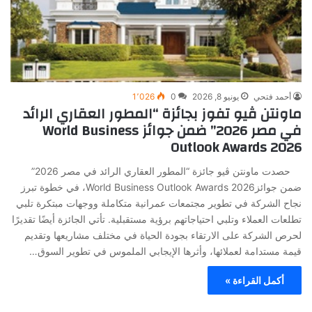
أحمد فتحي
يونيو 8, 2026
0
1٬026
ماونتن ڤيو تفوز بجائزة “المطور العقاري الرائد
في مصر 2026” ضمن جوائز World Business
Outlook Awards 2026
حصدت ماونتن ڤيو جائزة “المطور العقاري الرائد في مصر 2026”
ضمن جوائزWorld Business Outlook Awards 2026، في خطوة تبرز
نجاح الشركة في تطوير مجتمعات عمرانية متكاملة ووجهات مبتكرة تلبي
تطلعات العملاء وتلبي احتياجاتهم برؤية مستقبلية. تأتي الجائزة أيضًا تقديرًا
لحرص الشركة على الارتقاء بجودة الحياة في مختلف مشاريعها وتقديم
قيمة مستدامة لعملائها، وأثرها الإيجابي الملموس في تطوير السوق…
أكمل القراءة »