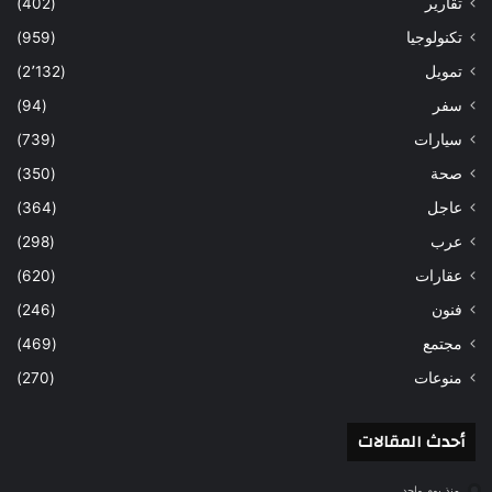
تقارير
(402)
تكنولوجيا
(959)
تمويل
(2٬132)
سفر
(94)
سيارات
(739)
صحة
(350)
عاجل
(364)
عرب
(298)
عقارات
(620)
فنون
(246)
مجتمع
(469)
منوعات
(270)
أحدث المقالات
منذ يوم واحد