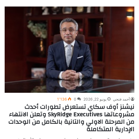
أحمد فتحي
يونيو 22, 2026
0
1٬136
نيشنز أوف سكاي تستعرض تطورات أحدث
مشروعاتها SkyRidge Executives وتعلن الانتهاء
من المرحلة الاولي والتانية بالكامل من الوحدات
الإدارية المتكاملة