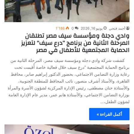
أحمد فتحي
يونيو 16, 2026
0
1٬186
وادي دجلة ومؤسسة سيف مصر تطلقان
المرحلة الثانية من برنامج “درع سيف” لتعزيز
الحماية المجتمعية للأطفال في مصر
كشفت شركة وادي دجلة ومؤسسة سيف مصر، المرحلة الثانية من
برنامج الحماية المجتمعية “درع سيف خلال فعالية خاصة أُقيمت تحت
رعاية وزارة التضامن الاجتماعي، بحضور الدكتور إبراهيم صابر، محافظ
القاهرة، والأستاذ أشرف منصور، نائب المحافظ للمنطقة الجنوبية،
والأستاذة حنان مصطفى، رئيس الإدارة المركزية لشؤون الأسرة والمرأة
بوزارة التضامن الاجتماعي، والأستاذة هانم عمر، مدير عام الإدارة العامة
لشؤون الطفل،…
أكمل القراءة »