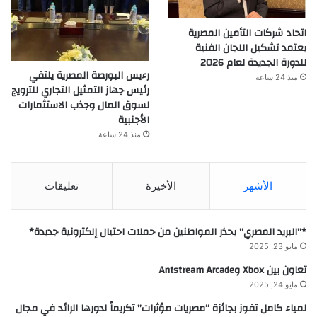
اتحاد شركات التأمين المصرية
يعتمد تشكيل اللجان الفنية
للدورة الجديدة لعام 2026
رءيس البورصة المصرية يلتقي
منذ 24 ساعة
رئيس جهاز التمثيل التجاري للترويج
لسوق المال وجذب الاستثمارات
الأجنبية
منذ 24 ساعة
الأشهر
الأخيرة
تعليقات
*”البريد المصري” يحذر المواطنين من حملات احتيال إلكترونية جديدة*
مايو 23, 2025
تعاون بين Xbox وAntstream Arcade
مايو 24, 2025
لمياء كامل تفوز بجائزة “مصريات مؤثرات” تكريماً لدورها الرائد في مجال