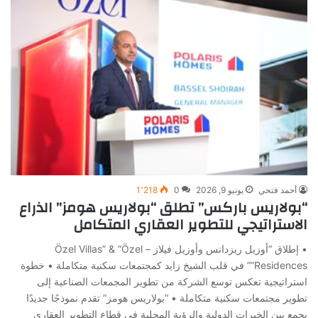
أحمد فتحي
يونيو 9, 2026
0
1٬218
“بولاريس باركس” تطلق “بولاريس هومز” الذراع
الاستراتيجي للتطوير العقاري المتكامل
• إطلاق “أوزيل ريزدانس وأوزيل فيلاز – Özel Villas” & “Özel
Residences”” في قلب الشيخ زايد كمجتمعات سكنية متكاملة • خطوة
استراتيجية تعكس توسع الشركة من تطوير المجمعات الصناعية إلى
تطوير مجتمعات سكنية متكاملة • “بولاريس هومز” تقدم نموذجًا جديدًا
يجمع بين الخبرات الدولية والرؤية المحلية في قطاع التطوير العقاري