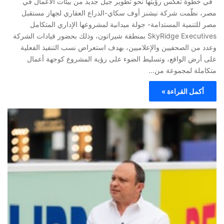
في خطوة تعكس رؤيتها نحو تطوير جيل جديد من بيئات الأعمال في
مصر، نظّمت شركة نيشنز أوف سكاي-الذراع العقاري لجهاز مستقبل
مصر للتنمية المستدامة- جولة ميدانية لمشروعها الإداري المتكامل
SkyRidge Executives بمنطقة شيراتون، وذلك بحضور قيادات الشركة
وعدد من الصحفيين والإعلاميين، بهدف استعراض نسب التنفيذ الفعلية
على أرض الواقع، وتسليط الضوء على رؤية المشروع كوجهة أعمال
متكاملة لمجموعة من…
أكمل القراءة »