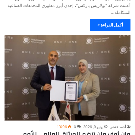
أعلنت شركة “بولاريس باركس”، إحدى أبرز مطوري المجمعات الصناعية
المتكاملة…
أكمل القراءة »
أحمد فتحي
يونيو 9, 2026
0
1٬006
وان أوف وان تنضم للميثاق العالمي للأمم