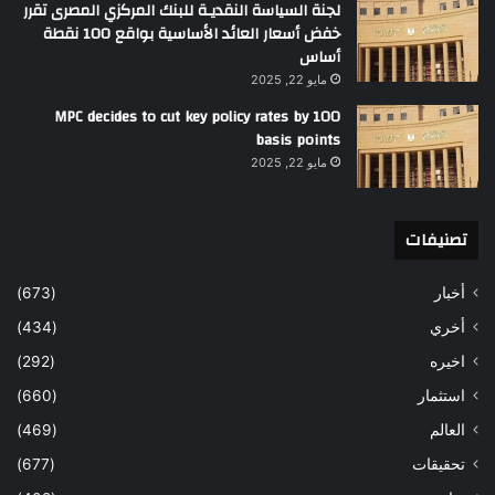
لجنة السياسة النقديـة للبنك المركزي المصرى تقرر
خفض أسعار العائد الأساسية بواقع 100 نقطة
أساس
مايو 22, 2025
MPC decides to cut key policy rates by 100
basis points
مايو 22, 2025
تصنيفات
أخبار
(673)
أخري
(434)
اخيره
(292)
استثمار
(660)
العالم
(469)
تحقيقات
(677)