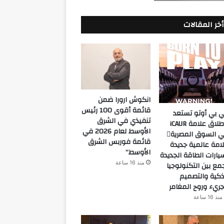
أخر المقالات
انكوش ارورا ضمن
قائمة أقوى 100 رئيس
 بي أوتو تستعد
تنفيذي في الشرق
لإطلاق علامة iCAUR
الأوسط لعام 2026 في
في السوق المصرية
قائمة فوربس الشرق
امة عالمية جديدة
الأوسط”
يارات الطاقة الجديدة
منذ 16 ساعة
مع بين التكنولوجيا
ذكية والتصميم
جريء وروح المغامر
منذ 16 ساعة