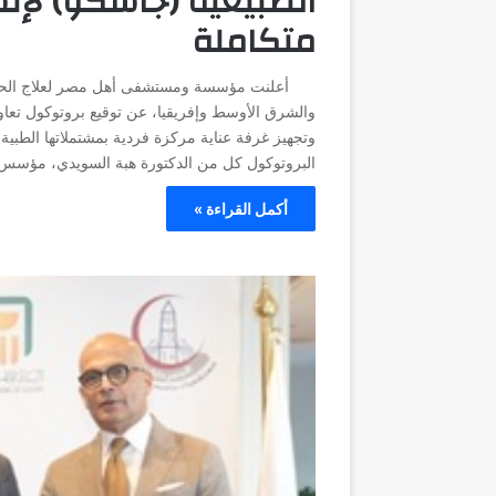
الطبيعية (جاسكو) لإنش
متكاملة
أعلنت مؤسسة ومستشفى أهل مصر لعلاج الحروق
والشرق الأوسط وإفريقيا، عن توقيع بروتوكول تعاو
وتجهيز غرفة عناية مركزة فردية بمشتملاتها الطبي
البروتوكول كل من الدكتورة هبة السويدي، مؤس
أكمل القراءة »