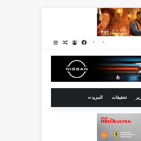
فيسبوك
تسجيل الدخول
مقال عشوائي
إضافة عمود جانبي
جي بي أوتو تستعد لإطلاق علامة iCAUR في السوق المصرية علامة عالمية جديدة لسيارات الطاقة الجديدة تجمع بين التكنولوجيا الذكية والتصميم الجريء وروح المغامر
رير
تحقيقات
المزيد