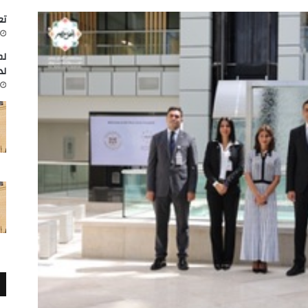
تعاون
لم
لد