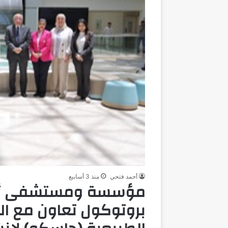
أحمد فتحي
منذ 3 أسابيع
مؤسسة ومستشفى أهل 
بروتوكول تعاون مع ال