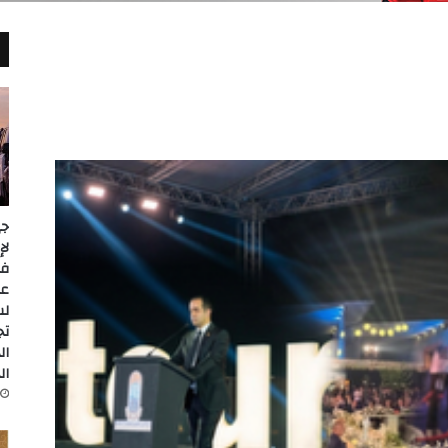
جي
عل
لس
تج
ال
ال