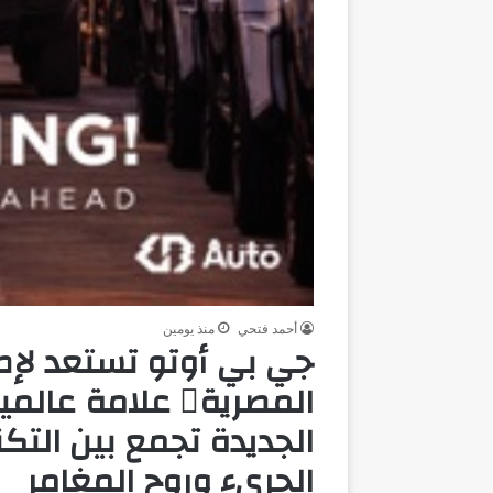
أحمد فتحي
منذ يومين
المصرية علامة 
الجديدة تجمع بين التك
الجريء وروح المغامر