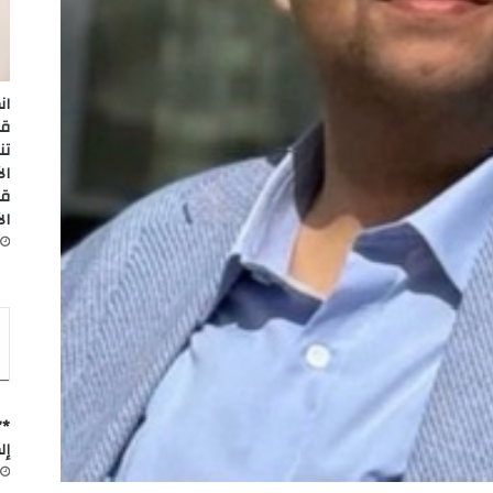
ان
تن
قا
ال
*”
إل