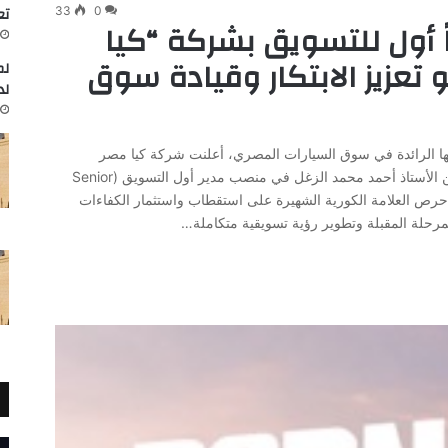
تعاون
33
0
ً أول للتسويق بشركة “كيا
تعزيز الابتكار وقيادة سوق
لم
لد
تها الرائدة في سوق السيارات المصري، أعلنت شركة كيا مصر
(الشركة المصرية العالمية للسيارات EIT) عن تعيين الأستاذ أحمد محمد الزغل في منصب مدير أول التسويق (Senior
لخطوة لتعكس حرص العلامة الكورية الشهيرة على استقطاب واستثمار الكفاءات
مرحلة المقبلة وتطوير رؤية تسويقية متكاملة…