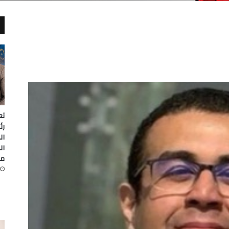
تع
رئ
ال
ال
من 18