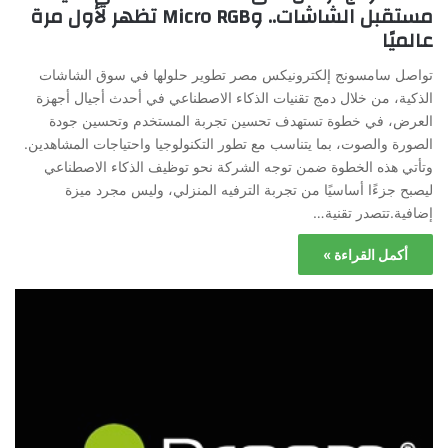
مستقبل الشاشات.. وMicro RGB تظهر لأول مرة
عالميًا
تواصل سامسونج إلكترونيكس مصر تطوير حلولها في سوق الشاشات
الذكية، من خلال دمج تقنيات الذكاء الاصطناعي في أحدث أجيال أجهزة
العرض، في خطوة تستهدف تحسين تجربة المستخدم وتحسين جودة
الصورة والصوت، بما يتناسب مع تطور التكنولوجيا واحتياجات المشاهدين.
وتأتي هذه الخطوة ضمن توجه الشركة نحو توظيف الذكاء الاصطناعي
ليصبح جزءًا أساسيًا من تجربة الترفيه المنزلي، وليس مجرد ميزة
إضافية.تتصدر تقنية…
أكمل القراءة »