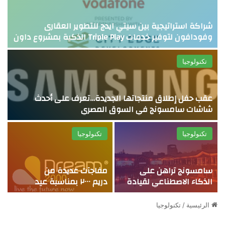
شراكة استراتيجية بين سيتي ايدج للتطوير العقارى
وفودافون لتوفير خدمات Triple Play الذكية بمشروع داون
تاون بالعلمين الجديدة
تكنولوجيا
عقب حفل إطلاق منتجاتها الجديدة…تعرف على أحدث
شاشات سامسونج في السوق المصري
تكنولوجيا
تكنولوجيا
سامسونج تراهن على
مفاجآت عديدة من
الذكاء الاصطناعي لقيادة
دريم ٢٠٠٠ بمناسبة عيد
مستقبل الشاشات.. وMicro
ميلادها خلال شهر
RGB تظهر لأول مرة عالميًا
أغسطس الجارى
الرئيسية
/
تكنولوجيا