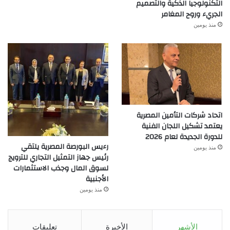
التكنولوجيا الذكية والتصميم
الجريء وروح المغامر
منذ يومين
اتحاد شركات التأمين المصرية
يعتمد تشكيل اللجان الفنية
للدورة الجديدة لعام 2026
رءيس البورصة المصرية يلتقي
منذ يومين
رئيس جهاز التمثيل التجاري للترويج
لسوق المال وجذب الاستثمارات
الأجنبية
منذ يومين
الأشهر
الأخيرة
تعليقات