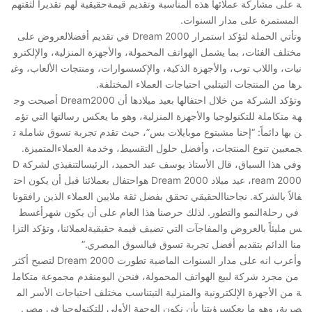
ة على مشاركة عملائها هذه المناسبة وتقديم قيمةحقيقية لهم تقديراً لثقتهم
المستمرة على مدار السنوات.
وتأتي الحملة لتؤكد استمرار Dream 2000 في تقديم أفضلالعروض على
مختلف الفئات، بما يشمل الهواتف المحمولة، والأجهزة المنزلية، والإلكترو
نيات، واللاب توب، والأجهزة الذكية، والإكسسوارات، ومنتجات الألعاب، وغي
رها من المنتجات التيتلبي احتياجات العملاء المختلفة.
وتؤكد الشركة من خلال احتفالها بعيد ميلادها أن Dream2000 أصبحت وج
هة متكاملة للتكنولوجيا والأجهزة المنزلية، وهو ما يعكس رسالتها التي تؤم
ن بها دائماً: “إحنا مشبتوع موبايلات بس”، حيث تقدم تجربة تسوق شاملة ت
جمعبين تنوع المنتجات، وأفضل حلول التقسيط، وخدمة العملاءالمتميزة.
وفي هذا السياق، قال الأستاذ يوسف عبد الحميد، الرئيسالتنفيذي لشركة D
ream 2000، عيد ميلاد Dream 2000 هواحتفال بعملائنا قبل أن يكون احت
فالاً بالشركة. نجاحناالحقيقي تحقق بفضل ثقة ملايين العملاء الذين رافقونا
في رحلةالنمو والتطور. لذلك حرصنا هذا العام على أن يكون شهرأغسط
س مليئاً بالعروض والمفاجآت التي تضيف قيمة حقيقيةلعملائنا، وتؤكد التزا
منا الدائم بتقديم أفضل تجربة تسوق فيالسوق المصري.”
وأعرب انه على مدار السنوات الماضية تطورت Dream 2000 لتصبح أكثر
من مجرد شركة لبيع الهواتف المحمولة، فنحن اليومنقدم مجموعة متكامل
ة من الأجهزة الإلكترونية والمنزلية التيتناسب مختلف احتياجات الأسر الم
صرية، وهو ما يعكسرؤيتنا بأن نكون الوجهة الأولى للتكنولوجيا في مصر.