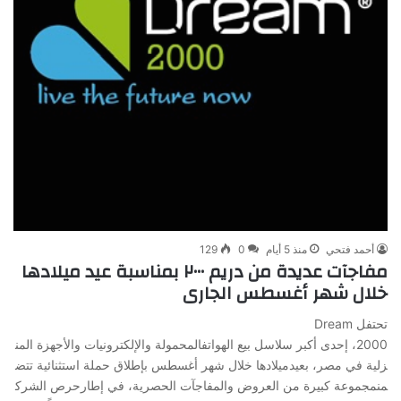
أحمد فتحي
منذ 5 أيام
0
129
مفاجآت عديدة من دريم ٢٠٠٠ بمناسبة عيد ميلادها
خلال شهر أغسطس الجارى
تحتفل Dream
2000، إحدى أكبر سلاسل بيع الهواتفالمحمولة والإلكترونيات والأجهزة المن
زلية في مصر، بعيدميلادها خلال شهر أغسطس بإطلاق حملة استثنائية تتض
منمجموعة كبيرة من العروض والمفاجآت الحصرية، في إطارحرص الشرك