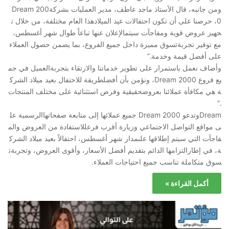
ومن جانبه، قال الأستاذ ماجد عاطف، مدير العمليات بشركةDream 200
0، حرصنا على أن تكون احتفالات عيد الميلادهذا العام مختلفة، من خلال ت
جهيز عروض قوية ومفاجآت سيتمالإعلان عنها تباعاً طوال شهر أغسطس،
مع توفير تجربةتسوق مميزة داخل جميع الفروع، بما يضمن حصول العملاء
على أفضل قيمة وخدمة.”
وأضاف نعمل باستمرار على تطوير خدماتنا والارتقاء بتجربةالعميل في جم
يع فروع Dream 2000، ونؤمن بأن أفضلطريقة للاحتفال بعيد ميلاد الشرك
ة هي مكافأة عملائنا بعروضحقيقية وفرص استثنائية على مختلف المنتجات
.”
Dreamوتدعو Dream 2000 جميع عملائها إلى متابعة صفحاتهاالرسمية عل
ى مواقع التواصل الاجتماعي وزيارة أقرب فرعللاستفادة من العروض والم
فاجآت التي سيتم إطلاقها علىمدار شهر أغسطس، احتفالاً بعيد ميلاد الشرك
ة، في إطارالتزامها الدائم بتقديم أفضل الأسعار، وأقوى العروض، وتجربةت
سوق متكاملة تناسب جميع احتياجات العملاء.
أكمل القراءة »