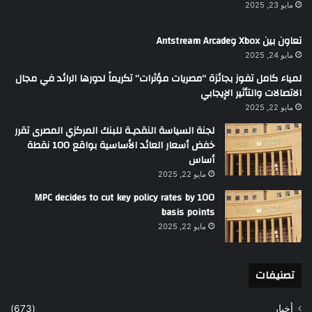
مايو 23, 2025
تعاون بين Xbox وAntstream Arcade
مايو 24, 2025
لمياء كامل تفوز بجائزة “مصريات مؤثرات” تكريماً لدورها الرائد في مجال
الاتصالات والتأثير الإيجابي
مايو 22, 2025
لجنة السياسة النقديـة للبنك المركزي المصرى تقرر
خفض أسعار العائد الأساسية بواقع 100 نقطة
أساس
مايو 22, 2025
MPC decides to cut key policy rates by 100
basis points
مايو 22, 2025
تصنيفات
أخبار
(673)