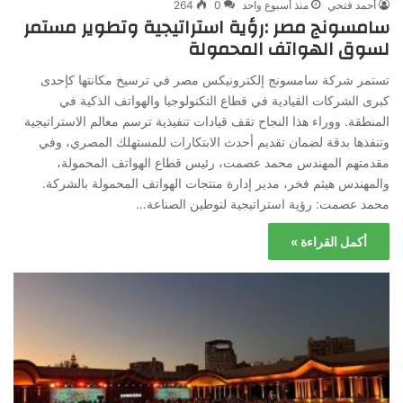
أحمد فتحي
منذ أسبوع واحد
0
264
سامسونج مصر :رؤية استراتيجية وتطوير مستمر
لسوق الهواتف المحمولة
تستمر شركة سامسونج إلكترونيكس مصر في ترسيخ مكانتها كإحدى
كبرى الشركات القيادية في قطاع التكنولوجيا والهواتف الذكية في
المنطقة. ووراء هذا النجاح تقف قيادات تنفيذية ترسم معالم الاستراتيجية
وتنفذها بدقة لضمان تقديم أحدث الابتكارات للمستهلك المصري، وفي
مقدمتهم المهندس محمد عصمت، رئيس قطاع الهواتف المحمولة،
والمهندس هيثم فخر، مدير إدارة منتجات الهواتف المحمولة بالشركة.
محمد عصمت: رؤية استراتيجية لتوطين الصناعة…
أكمل القراءة »