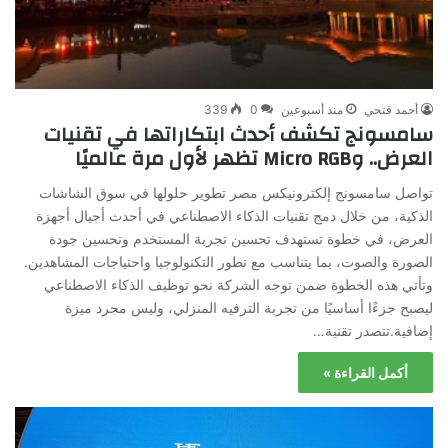
أحمد فتحي
منذ أسبوعين
0
339
سامسونج تكشف أحدث ابتكاراتها في تقنيات
العرض.. وMicro RGB تظهر لأول مرة عالميًا
تواصل سامسونج إلكترونيكس مصر تطوير حلولها في سوق الشاشات
الذكية، من خلال دمج تقنيات الذكاء الاصطناعي في أحدث أجيال أجهزة
العرض، في خطوة تستهدف تحسين تجربة المستخدم وتحسين جودة
الصورة والصوت، بما يتناسب مع تطور التكنولوجيا واحتياجات المشاهدين.
وتأتي هذه الخطوة ضمن توجه الشركة نحو توظيف الذكاء الاصطناعي
ليصبح جزءًا أساسيًا من تجربة الترفيه المنزلي، وليس مجرد ميزة
إضافية.تتصدر تقنية…
أكمل القراءة »