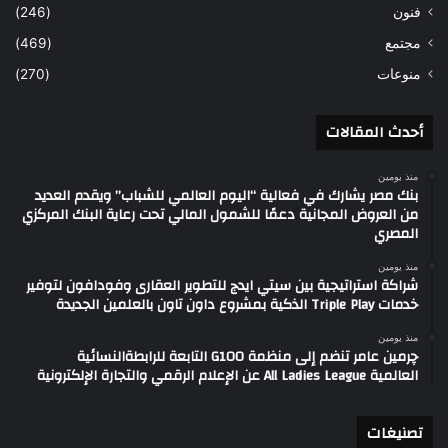
فنون
(246)
مجتمع
(469)
منوعات
(270)
أحدث المقالات
منذ يومين
بنك مصر يشارك في فعالية “اليوم العالمي للشباب” ويقدم العديد
من العروض المجانية دعمًا للشمول المالي تحت رعاية البنك المركزي
المصري
منذ يومين
شراكة استراتيجية بين سيتي ايدج للتطوير العقارى وفودافون لتوفير
خدمات Triple Play الذكية بمشروع داون تاون بالعلمين الجديدة
منذ يومين
چرمين عامر تنضم إلى منظمة G100 التابعة للرابطةالنسائية
العالمية All Ladies League عن الإعلام الرقمي والتجارة الإلكترونية
تصنيغات