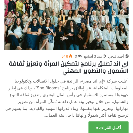
أحمد فتحي
منذ 3 أسابيع
0
546
اي اند تطلق برنامج لتمكين المرأة وتعزيز ثقافة
الشمول والتطوير المهني
أعلنت شركة «إي آند مصر»، الرائدة في حلول الاتصالات وتكنولوجيا
المعلومات المتكاملة، عن إطلاق برنامج “She Blooms”، وذلك في إطار
جهودها المستمرة للاستثمار في رأس المال البشري وتعزيز ثقافة التنوع
والشمول، من خلال توفير بيئة عمل داعمة تُمكّن المرأة من تطوير
مهاراتها، وتعزيز ثقتها بنفسها، وبناء قدراتها المهنية والقيادية، بما يسهم في
ترسيخ ثقافة أكثر شمولًا وإلهامًا داخل بيئة العمل.…
أكمل القراءة »