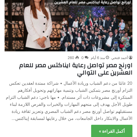
أحمد فتحي
منذ 6 أيام
0
260
اورنج مصر تواصل رعاية ايناكتس مصر للعام
العشرين على التوالي
20 عامًا من دعم الشباب وريادة الأعمال • شراكة ممتدة لعقدين تعكس
التزام أورنچ مصر بتمكين الشباب وتنمية مهاراتهم وتحويل أفكارهم
المبتكرة إلى مشروعات ذات أثر مستدام. • مها ناجي: دعم الشباب التزام
طويل الأجل يهدف إلى منحهم المهارات والخبرات والفرص اللازمة لبناء
مستقبلهم تواصل أورنچ مصر دعم الشباب المصري وتعزيز ثقافة ريادة
الأعمال والابتكار داخل الجامعات، من خلال رعايتها لمسابقة إيناكتس…
أكمل القراءة »