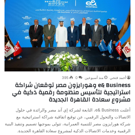
أحمد فتحي
منذ أسبوعين
0
395
e& Business وهورايزون مصر توقعان شراكة
استراتيجية لتأسيس منظومة رقمية ذكية في
مشروع سعادة القاهرة الجديدة
أعلنت e& Business، التابعة لشركة إي آند مصر والرائدة في حلول
الاتصالات والتحول الرقمي، عن توقيع اتفاقية شراكة استراتيجية مع
شركة هورايزون مصر للتنمية العمرانية، تتولى بموجبها تصميم وتنفيذ البنية
الرقمية وخدمات الاتصالات الذكية لمشروع سعادة القاهرة الجديدة.