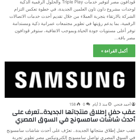
ڤودافون مصر لتوفير خدمات Triple Play والحلول الرقمية الذكية
لوحدات مشروع داون تاون العلمين الجديدة، في خطوة تعكس التزام
الشركة بالارتقاء بتجربة العملاء من خلال تقديم أحدث خدمات الاتصالات
الرقمية، بما يدعم رؤيتها في تطوير مجتمعات عمرانية ذكية ومستدامة
توفر أعلى مستويات جودة الحياة.وبموجب الاتفاقية، ستوفر ڤودافون
مصر باقة…
أكمل القراءة »
أحمد فتحي
منذ 3 أيام
0
158
عقب حفل إطلاق منتجاتها الجديدة…تعرف على
أحدث شاشات سامسونج في السوق المصري
عقب حفل إطلاق منتجاتها الجديدة.. تعرّف على أحدث شاشات سامسونج
في السوق المصري تواصل سامسونج إلكترونيكس مصر تطوير تجربة