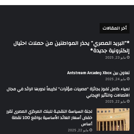
أخر المقالات
*”البريد المصري” يحذر المواطنين من حملات احتيال
إلكترونية جديدة*
مايو 23, 2025
تعاون بين Xbox وAntstream Arcade
مايو 24, 2025
لمياء كامل تفوز بجائزة “مصريات مؤثرات” تكريماً لدورها الرائد في مجال
الاتصالات والتأثير الإيجابي
مايو 22, 2025
لجنة السياسة النقديـة للبنك المركزي المصرى تقرر
خفض أسعار العائد الأساسية بواقع 100 نقطة
أساس
مايو 22, 2025