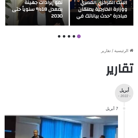
البنك المركزي المصري
نمو إيرادات جهينة
ووزارة الخارجية يطلقان
بمعدل 18% سنوياً حتى
مبادرة “حدث بياناتك في
2030
مصر ” للعاملين في
الخارج بالتعاون مع البنك
الاهلي المصري و بنك
مصر
الرئيسية
/
تقارير
تقارير
أبريل
- 2022 -
7 أبريل