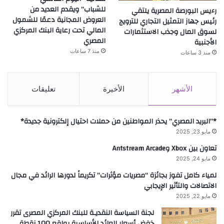
للشباب” ويقدم العديد من
رءيس البورصة المصرية يلتقي
العروض المجانية دعمًا للشمول
رئيس جهاز التمثيل التجاري للترويج
المالي تحت رعاية البنك المركزي
لسوق المال وجذب الاستثمارات
المصري
الأجنبية
منذ 7 ساعات
منذ 3 ساعات
الأشهر
الأخيرة
تعليقات
*”البريد المصري” يحذر المواطنين من حملات احتيال إلكترونية جديدة*
مايو 23, 2025
تعاون بين Xbox وAntstream Arcade
مايو 24, 2025
لمياء كامل تفوز بجائزة “مصريات مؤثرات” تكريماً لدورها الرائد في مجال
الاتصالات والتأثير الإيجابي
مايو 22, 2025
لجنة السياسة النقديـة للبنك المركزي المصرى تقرر
خفض أسعار العائد الأساسية بواقع 100 نقطة