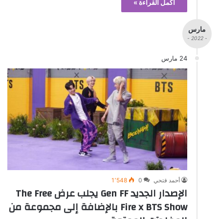
أكمل القراءة »
مارس
- 2022 -
24 مارس
أحمد فتحي
0
1٬548
الإصدار الجديد Gen FF يجلب عرض The Free
Fire x BTS Show بالإضافة إلى مجموعة من