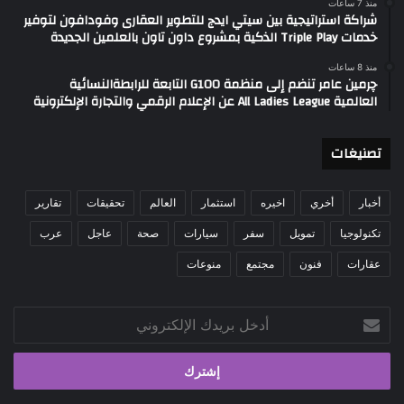
منذ 7 ساعات
شراكة استراتيجية بين سيتي ايدج للتطوير العقارى وفودافون لتوفير
خدمات Triple Play الذكية بمشروع داون تاون بالعلمين الجديدة
منذ 8 ساعات
چرمين عامر تنضم إلى منظمة G100 التابعة للرابطةالنسائية
العالمية All Ladies League عن الإعلام الرقمي والتجارة الإلكترونية
تصنيغات
أخبار
أخري
اخيره
استثمار
العالم
تحقيقات
تقارير
تكنولوجيا
تمويل
سفر
سيارات
صحة
عاجل
عرب
عقارات
فنون
مجتمع
منوعات
أدخل
بريدك
الإلكتروني