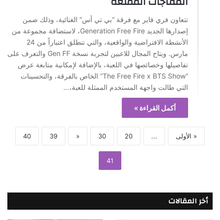
المفاجآت الممتعة
تتعاون فري فاير مع فرقة “بي تي أس” الغنائية، وذلك ضمن
إصدارها الجديد Generation Free Fire، لاستضافة مجموعة من
الأنشطة الافتراضية والواقعية، والتي تنطلق اعتباراً من 24
مارس. ويتاح المجال للاعبين لتجربة نسخة Gen FF والتعرف على
تفاصيلها وخصائصها في اللعبة، بالإضافة لإمكانية متابعة عرض
“The Free Fire x BTS Show” الخاص بالفرقة، والتحسينات
التي طالت واجهة المستخدم الممثلة للعبة،…
أكمل القراءة »
« الأولى
...
20
30
«
39
40
41
أخر المقالات