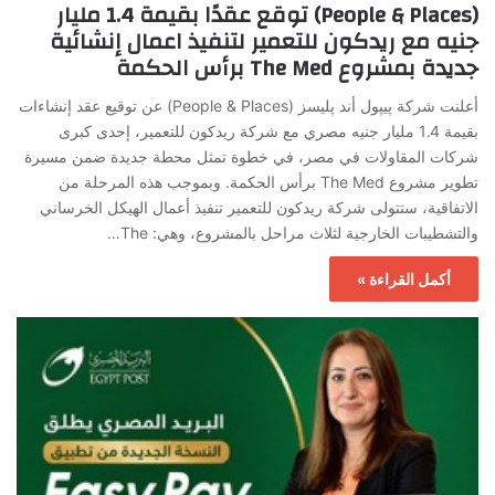
(People & Places) توقع عقدًا بقيمة 1.4 مليار
جنيه مع ريدكون للتعمير لتنفيذ اعمال إنشائية
جديدة بمشروع The Med برأس الحكمة
أعلنت شركة پيپول أند پليسز (People & Places) عن توقيع عقد إنشاءات
بقيمة 1.4 مليار جنيه مصري مع شركة ريدكون للتعمير، إحدى كبرى
شركات المقاولات في مصر، في خطوة تمثل محطة جديدة ضمن مسيرة
تطوير مشروع The Med برأس الحكمة. وبموجب هذه المرحلة من
الاتفاقية، ستتولى شركة ريدكون للتعمير تنفيذ أعمال الهيكل الخرساني
والتشطيبات الخارجية لثلاث مراحل بالمشروع، وهي: The…
أكمل القراءة »