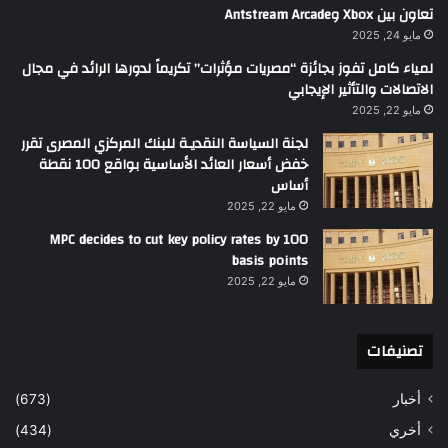
تعاون بين Xbox وAntstream Arcade
مايو 24, 2025
لمياء كامل تفوز بجائزة “مصريات مؤثرات” تكريماً لدورها الرائد في مجال
الاتصالات والتأثير الإيجابي
مايو 22, 2025
لجنة السياسة النقديـة للبنك المركزي المصرى تقرر
خفض أسعار العائد الأساسية بواقع 100 نقطة
أساس
مايو 22, 2025
MPC decides to cut key policy rates by 100
basis points
مايو 22, 2025
تصنيفات
أخبار
(673)
أخري
(434)