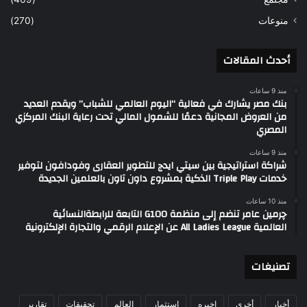
منوعات
(270)
أحدث المقالات
منذ 9 ساعات
بنك مصر يشارك في فعالية “اليوم العالمي للشباب” ويقدم العديد
من العروض المجانية دعمًا للشمول المالي تحت رعاية البنك المركزي
المصري
منذ 9 ساعات
شراكة استراتيجية بين سيتي ايدج للتطوير العقارى وفودافون لتوفير
خدمات Triple Play الذكية بمشروع داون تاون بالعلمين الجديدة
منذ 10 ساعات
چرمين عامر تنضم إلى منظمة G100 التابعة للرابطةالنسائية
العالمية All Ladies League عن الإعلام الرقمي والتجارة الإلكترونية
تصنيغات
أخبار
أخري
اخيره
استثمار
العالم
تحقيقات
تقارير