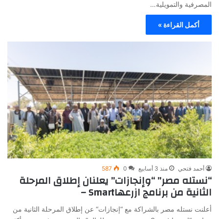
المصرفية والتمويلية…
أكمل القراءة »
أحمد فتحي
منذ 3 أسابيع
0
587
“نستله مصر” “وإنجازات” يعلنان إطلاق المرحلة
الثانية من برنامج ازرعهاSmart –
أعلنت نستله مصر بالشراكة مع “إنجازات“ عن إطلاق المرحلة الثانية من