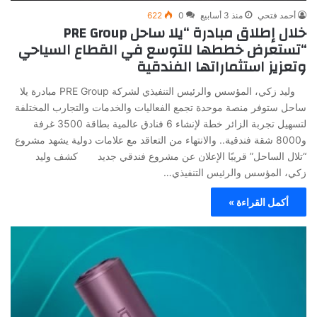
أحمد فتحي
منذ 3 أسابيع
0
622
خلال إطلاق مبادرة “يلا ساحل PRE Group
“تستعرض خططها للتوسع في القطاع السياحي
وتعزيز استثماراتها الفندقية
وليد زكي، المؤسس والرئيس التنفيذي لشركة PRE Group مبادرة يلا
ساحل ستوفر منصة موحدة تجمع الفعاليات والخدمات والتجارب المختلفة
لتسهيل تجربة الزائر خطة لإنشاء 6 فنادق عالمية بطاقة 3500 غرفة
و8000 شقة فندقية.. والانتهاء من التعاقد مع علامات دولية يشهد مشروع
“تلال الساحل” قريبًا الإعلان عن مشروع فندقي جديد كشف وليد
زكي، المؤسس والرئيس التنفيذي…
أكمل القراءة »