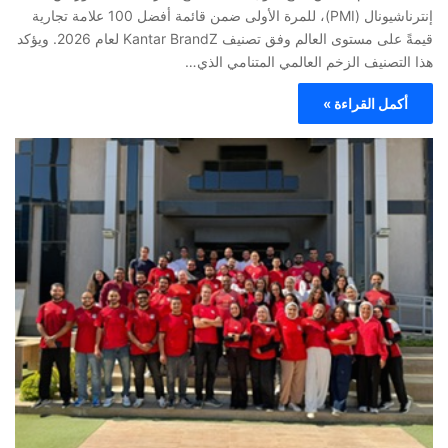
إنترناشيونال (PMI)، للمرة الأولى ضمن قائمة أفضل 100 علامة تجارية
قيمةً على مستوى العالم وفق تصنيف Kantar BrandZ لعام 2026. ويؤكد
هذا التصنيف الزخم العالمي المتنامي الذي…
أكمل القراءة »