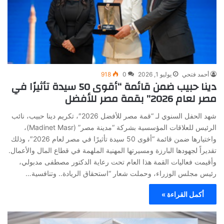
أحمد فتحي
يوليو 1, 2026
0
918
دينا حبيب ضمن قائمة “أقوى 50 سيدة تأثيرًا في
مصر لعام 2026” بقمة مصر للأفضل
شهد الحفل السنوي لـ “قمة مصر للأفضل 2026″، تكريم دينا حبيب، نائب
الرئيس للعلاقات المؤسسية بشركة “مدينة مصر” (Madinet Masr)،
واختيارها ضمن قائمة “أقوى 50 سيدة تأثيرًا في مصر لعام 2026″، وذلك
تقديراً لجهودها البارزة ومسيرتها المهنية الملهمة في قطاع المال والأعمال.
​وأقيمت فعاليات القمة هذا العام تحت رعاية الدكتور مصطفى مدبولي،
رئيس مجلس الوزراء، وحملت شعار “استحقاق الريادة.. وتنافسية…
أكمل القراءة »