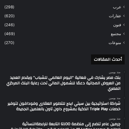
عرب
(298)
عقارات
(620)
فنون
(246)
مجتمع
(469)
منوعات
(270)
أحدث المقالات
منذ يومين
بنك مصر يشارك في فعالية “اليوم العالمي للشباب” ويقدم العديد
من العروض المجانية دعمًا للشمول المالي تحت رعاية البنك المركزي
المصري
منذ يومين
شراكة استراتيجية بين سيتي ايدج للتطوير العقارى وفودافون لتوفير
خدمات Triple Play الذكية بمشروع داون تاون بالعلمين الجديدة
منذ يومين
چرمين عامر تنضم إلى منظمة G100 التابعة للرابطةالنسائية