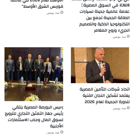
الأوسط لعام 2026 في قائمة
iCAUR في السوق المصرية
فوربس الشرق الأوسط”
علامة عالمية جديدة لسيارات
منذ يومين
الطاقة الجديدة تجمع بين
التكنولوجيا الذكية والتصميم
الجريء وروح المغامر
منذ يومين
اتحاد شركات التأمين المصرية
يعتمد تشكيل اللجان الفنية
للدورة الجديدة لعام 2026
رءيس البورصة المصرية يلتقي
منذ يومين
رئيس جهاز التمثيل التجاري للترويج
لسوق المال وجذب الاستثمارات
الأجنبية
منذ يومين