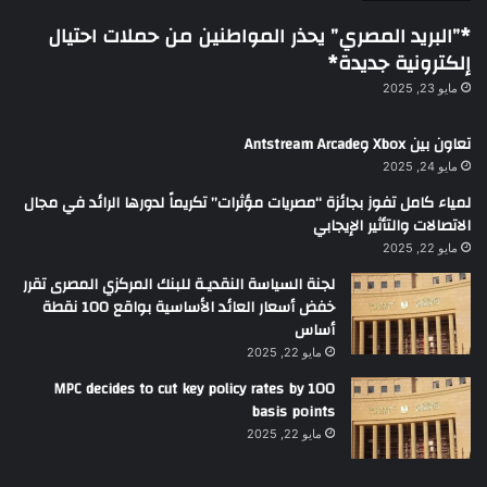
*”البريد المصري” يحذر المواطنين من حملات احتيال
إلكترونية جديدة*
مايو 23, 2025
تعاون بين Xbox وAntstream Arcade
مايو 24, 2025
لمياء كامل تفوز بجائزة “مصريات مؤثرات” تكريماً لدورها الرائد في مجال
الاتصالات والتأثير الإيجابي
مايو 22, 2025
لجنة السياسة النقديـة للبنك المركزي المصرى تقرر
خفض أسعار العائد الأساسية بواقع 100 نقطة
أساس
مايو 22, 2025
MPC decides to cut key policy rates by 100
basis points
مايو 22, 2025