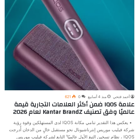
أحمد فتحي
منذ 4 أسابيع
0
621
علامة IQOS ضمن أكثر العلامات التجارية قيمة
عالميًا وفق تصنيف Kantar BrandZ لعام 2026
• يعكس هذا التقدير تنامي مكانة IQOS لدى المستهلكين وقوة رؤية
شركة فيليب موريس إنترناشيونال نحو مستقبل خالٍ من الدخان أُدرجت
IQOS ، نظام تسخين التبغ الأول عالميًا¹ التابع لشركة فيليب موريس