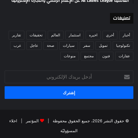
العالمية All Ladies League عن الإعلام الرقمي والتجارة الإلكترونية
تصنيغات
أخبار
أخري
اخيره
استثمار
العالم
تحقيقات
تقارير
تكنولوجيا
تمويل
سفر
سيارات
صحة
عاجل
عرب
عقارات
فنون
مجتمع
منوعات
أدخل
بريدك
الإلكتروني
© حقوق النشر 2026، جميع الحقوق محفوظة |
المؤتمر
|
اخلاء
المسؤوليّة