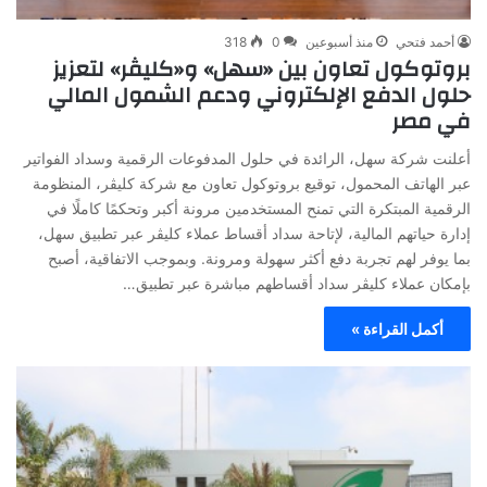
أحمد فتحي
منذ أسبوعين
0
318
بروتوكول تعاون بين «سهل» و«كليڤر» لتعزيز
حلول الدفع الإلكتروني ودعم الشمول المالي
في مصر
أعلنت شركة سهل، الرائدة في حلول المدفوعات الرقمية وسداد الفواتير
عبر الهاتف المحمول، توقيع بروتوكول تعاون مع شركة كليڤر، المنظومة
الرقمية المبتكرة التي تمنح المستخدمين مرونة أكبر وتحكمًا كاملًا في
إدارة حياتهم المالية، لإتاحة سداد أقساط عملاء كليڤر عبر تطبيق سهل،
بما يوفر لهم تجربة دفع أكثر سهولة ومرونة. وبموجب الاتفاقية، أصبح
بإمكان عملاء كليڤر سداد أقساطهم مباشرة عبر تطبيق…
أكمل القراءة »