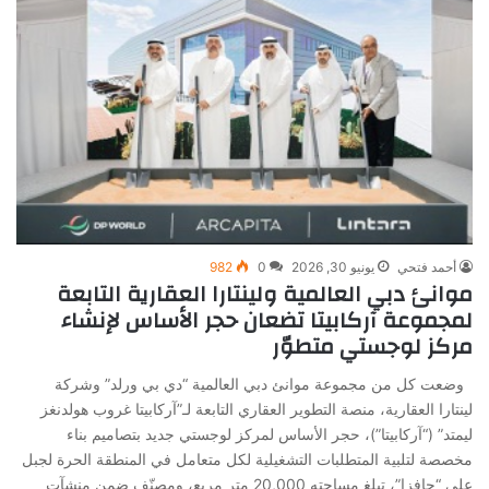
أحمد فتحي
يونيو 30, 2026
0
982
موانئ دبي العالمية ولينتارا العقارية التابعة
لمجموعة آركابيتا تضعان حجر الأساس لإنشاء
مركز لوجستي متطوّر
وضعت كل من مجموعة موانئ دبي العالمية “دي بي ورلد” وشركة
لينتارا العقارية، منصة التطوير العقاري التابعة لـ”آركابيتا غروب هولدنغز
ليمتد” (“آركابيتا”)، حجر الأساس لمركز لوجستي جديد بتصاميم بناء
مخصصة لتلبية المتطلبات التشغيلية لكل متعامل في المنطقة الحرة لجبل
علي “جافزا”، تبلغ مساحته 20,000 متر مربع، ومصنّف ضمن منشآت